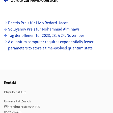
Zurück zur News-Übersicht
Unterseiten
Dectris Preis für Livio Redard-Jacot
Soluyanov Preis für Mohammad Alminawi
Tag der offenen Tür 2023, 23. & 24. November
A quantum computer requires exponentially fewer
parameters to store a time-evolved quantum state
Footer
Kontakt
Physik-Institut
Universität Zürich
Winterthurerstrasse 190
8057 Zürich