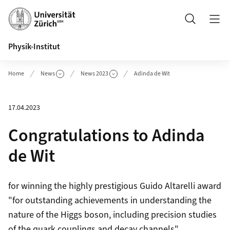
Header
Suche
Physik-Institut
Home
News
News 2023
Adinda de Wit
17.04.2023
Congratulations to Adinda
de Wit
for winning the highly prestigious
Guido Altarelli award
"for outstanding achievements in understanding the
nature of the Higgs boson, including precision studies
of the quark couplings and decay channels"