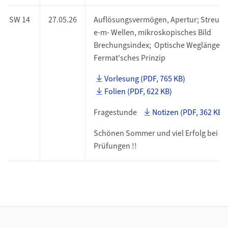
SW 14
27.05.26
Auflösungsvermögen, Apertur; Streuu
e-m- Wellen, mikroskopisches Bild
Brechungsindex; Optische Weglänge,
Fermat'sches Prinzip
Vorlesung (PDF, 765 KB)
Folien (PDF, 622 KB)
Fragestunde
Notizen (PDF, 362 KB)
Schönen Sommer und viel Erfolg bei d
Prüfungen !!
Footer