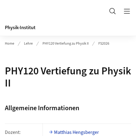
Header
Suche
Physik-Institut
Home
Lehre
PHY120 Vertiefung zu Physik II
FS2026
PHY120 Vertiefung zu Physik
II
Allgemeine Informationen
Dozent:
Matthias Hengsberger