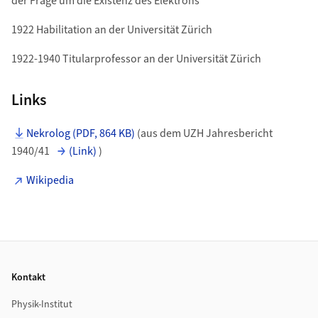
der Frage um die Existenz des Elektrons
1922 Habilitation an der Universität Zürich
1922-1940 Titularprofessor an der Universität Zürich
Links
Nekrolog (PDF, 864 KB)
(aus dem UZH Jahresbericht
1940/41
(Link)
)
Wikipedia
Footer
Kontakt
Physik-Institut